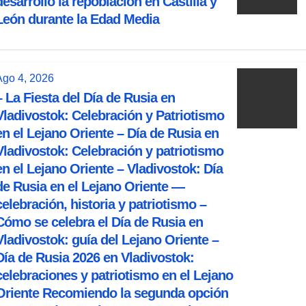
desarrolló la repoblación en Castilla y
León durante la Edad Media
Ago 4, 2026
– La Fiesta del Día de Rusia en
Vladivostok: Celebración y Patriotismo
en el Lejano Oriente – Día de Rusia en
Vladivostok: Celebración y patriotismo
en el Lejano Oriente – Vladivostok: Día
de Rusia en el Lejano Oriente —
celebración, historia y patriotismo –
Cómo se celebra el Día de Rusia en
Vladivostok: guía del Lejano Oriente –
Día de Rusia 2026 en Vladivostok:
celebraciones y patriotismo en el Lejano
Oriente Recomiendo la segunda opción