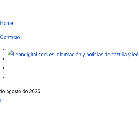
Ir
al
Home
contenido
Contacto
León Digital
Noticias, actualidad e información de CyL
 de agosto de 2026