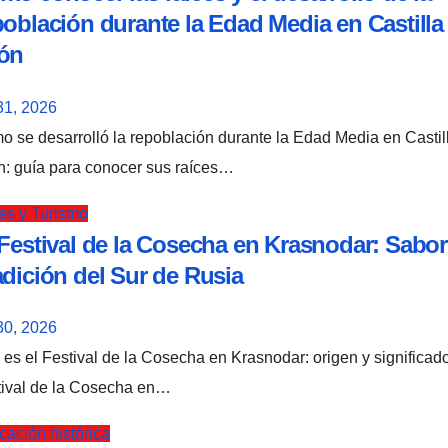
población durante la Edad Media en Castilla
ón
31, 2026
n: guía para conocer sus raíces…
es y Turismo
 Festival de la Cosecha en Krasnodar: Sabor
adición del Sur de Rusia
30, 2026
tival de la Cosecha en…
ación histórica