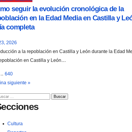
mo seguir la evolución cronológica de la
población en la Edad Media en Castilla y Le
ía completa
23, 2026
epoblación en Castilla y León…
aginación
…
640
na siguiente »
e
scar:
tradas
Secciones
Cultura