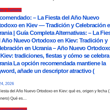
es y Turismo
comendado: – La Fiesta del Año Nuevo
todoxo en Kiev — Tradición y Celebración 
rania | Guía Completa Alternativas: – La Fie
l Año Nuevo Ortodoxo en Kiev: Tradición y
lebración en Ucrania – Año Nuevo Ortodox
 Kiev: tradiciones, fiestas y cómo se celebra
rania La opción recomendada mantiene la
yword, añade un descriptor atractivo (
24, 2026
enero) Qué es…
ación histórica