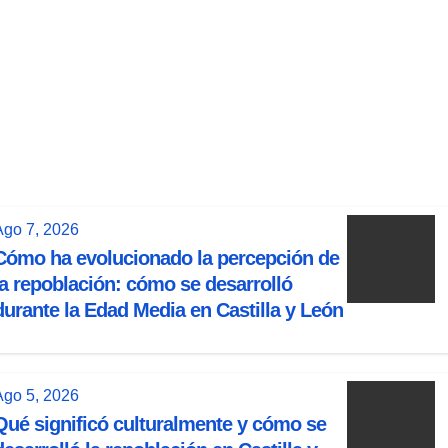
durante
la Edad
Media en
Castilla y
León
Jul 31, 2026
Ago 7, 2026
Cómo ha evolucionado la percepción de
la repoblación: cómo se desarrolló
durante la Edad Media en Castilla y León
Ago 5, 2026
Qué significó culturalmente y cómo se