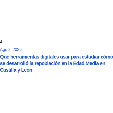
4
Ago 2, 2026
Qué herramientas digitales usar para estudiar cómo
se desarrolló la repoblación en la Edad Media en
Castilla y León
ducación
Educación
stórica
histórica
ómo ha
Cómo ha
volucion
evolucio
do la